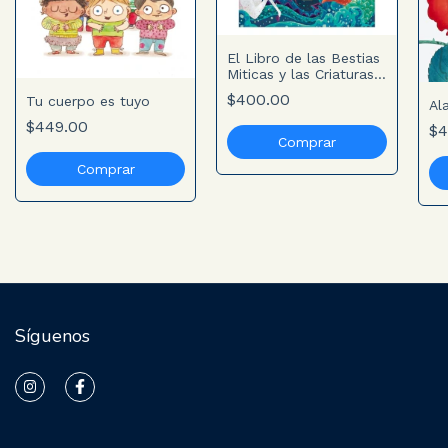
El Libro de las Bestias
Miticas y las Criaturas
Mágicas
$400.00
Tu cuerpo es tuyo
Al
$449.00
$4
Síguenos