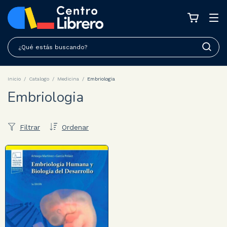
Inicio
/
Catalogo
/
Medicina
/
Embriologia
Embriologia
Filtrar
Ordenar