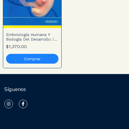
Embriología Humana Y
Biología Del Desarrollo / 3
Ed. (Incluye Versión
$1,370.00
Digital)
Síguenos