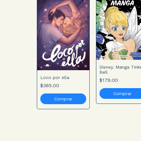
Disney. Manga Tink
o de noche.
Bell
e el mundo
Loco por ella
espierta
$179.00
0
s duermes
$365.00