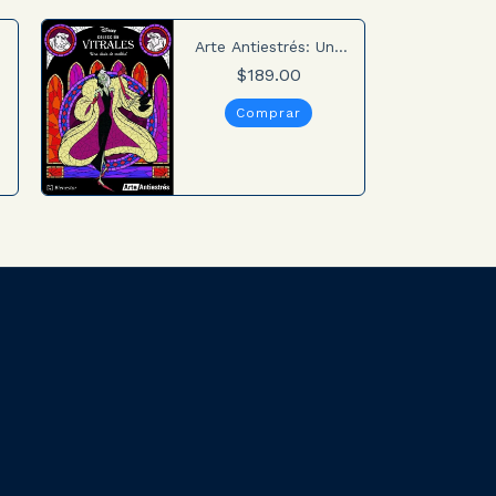
Arte Antiestrés: Una
dosis de maldad
$189.00
(Colección Vitrales
Disney)