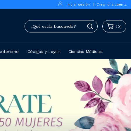
Iniciar sesión
|
Crear una cuenta
(
0
)
soterismo
Códigos y Leyes
Ciencias Médicas