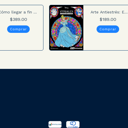
Cómo llegar a fin de
Arte Antiestrés: El
mes
valor de seguir tus
$389.00
$189.00
sueños (Colección
Vitrales Disney)