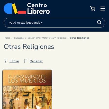
Inicio
/
Catalogo
/
Esoterismo, Metafisica Y Religion
/
Otras Religiones
Otras Religiones
Filtrar
Ordenar