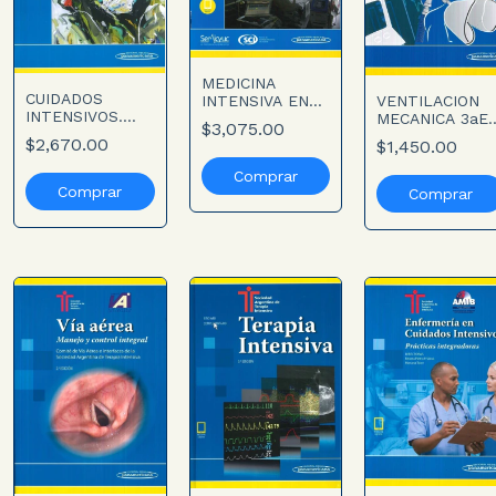
MEDICINA
CUIDADOS
VENTILACION
INTENSIVA EN
INTENSIVOS.
MECANICA 3aED
EL ENFERMO
$3,075.00
ATENCION
Incluye Libro
CRITICO. Incluye
$2,670.00
$1,450.00
INTEGRAL AL
Digital
Libro Digital
PACIENTE
CRITICO. 2aED.
Incluye Libro
Digital