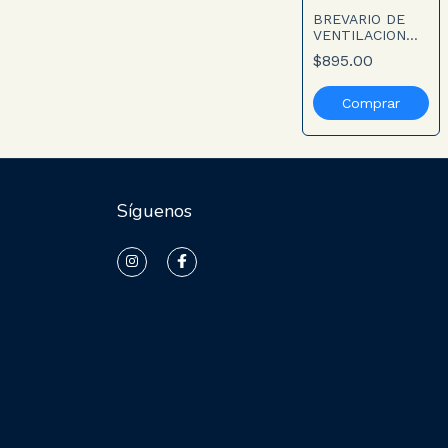
BREVARIO DE
VENTILACION
MECANICA.
$895.00
Preguntas a la
cabecera del
enfermo. Incluye
Libro Digital
Síguenos