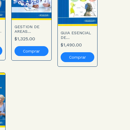
GESTION DE
.
AREAS
GUIA ESENCIAL
CRITICAS.
DE
$1,325.00
Incluye Libro
METODOLOGIA
$1,490.00
Digital
EN
VENTILACION
MECANICA NO
INVASIVA 2aED.