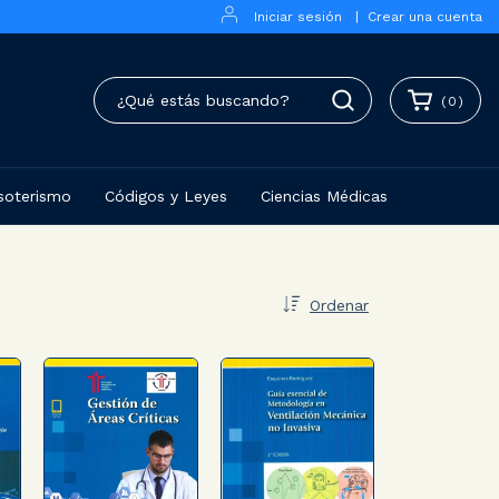
Iniciar sesión
|
Crear una cuenta
(
0
)
soterismo
Códigos y Leyes
Ciencias Médicas
Ordenar