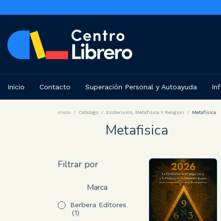
Inicio
Contacto
Superación Personal y Autoayuda
Inf
Inicio
/
Catalogo
/
Esoterismo, Metafisica Y Religion
/
Metafisica
Metafisica
Filtrar por
Marca
Berbera Editores
(1)