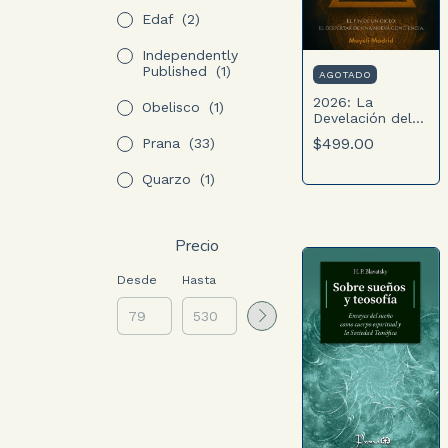
Edaf
(2)
Independently
Published
(1)
AGOTADO
2026: La
Obelisco
(1)
Develación del
Código 3-6-9 y
$499.00
Prana
(33)
la Profecía de la
Serpiente-Jaguar
Quarzo
(1)
Precio
Desde
Hasta