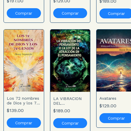
$197.00
$129.00
$189.00
karma
Los 72 nombres
Avatares
LA VIBRACION
de Dios y los 72
DEL
$129.00
genios
PENSAMIENTO O
$139.00
$189.00
LA LEY DE LA
ATRACCION EN
EL
PENSAMIENTO