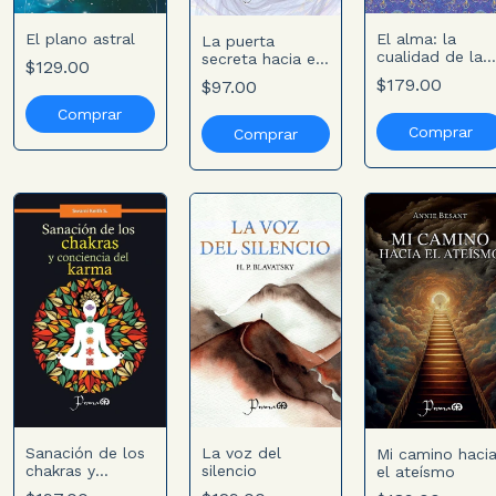
El alma: la
El plano astral
La puerta
cualidad de la
secreta hacia el
$129.00
vida
éxito
$179.00
$97.00
Sanación de los
La voz del
Mi camino haci
chakras y
silencio
el ateísmo
conciencia del