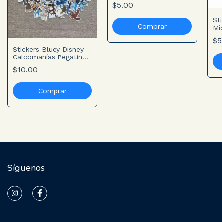
Estilo Cartoon - Venta
$5.00
individual
St
Mi
Ve
$5
Stickers Bluey Disney
Calcomanías Pegatinas
Impermeables - Venta
$10.00
individual
Síguenos